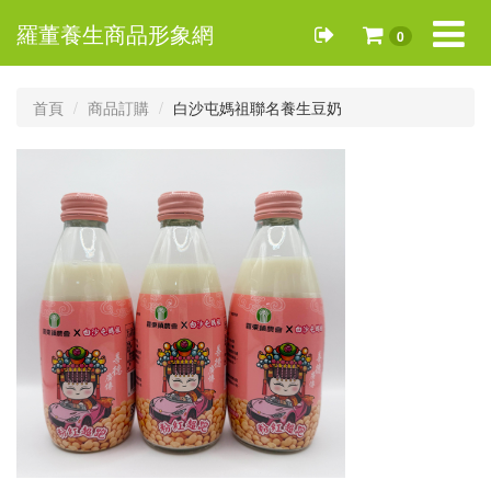
Toggle
羅董養生商品形象網
0
navigat
首頁
商品訂購
白沙屯媽祖聯名養生豆奶