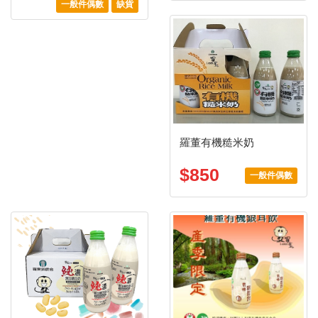
一般件偶數
缺貨
羅董有機糙米奶
$850
一般件偶數