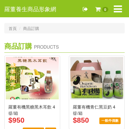
Toggle
羅董養生商品形象網
0
navigat
首頁
商品訂購
商品訂購
PRODUCTS
羅董有機黑糖黑木耳飲 4
羅董有機青仁黑豆奶 4
提/箱
提/箱
$950
$850
一般件偶數