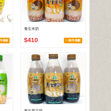
養生米奶
$410
件偶數
一般件偶數
養生黑豆奶