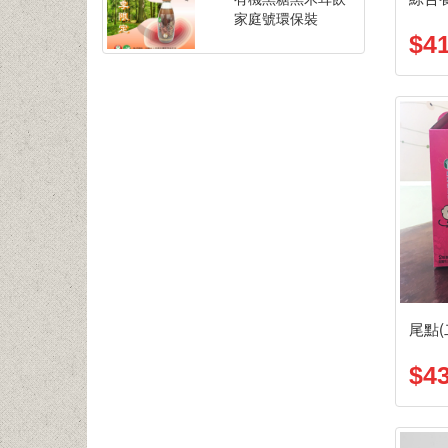
家庭號環保裝
$4
尾點(
$4