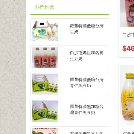
熱門推薦
羅董特濃低糖台灣
豆奶
白沙
$4
白沙屯媽祖聯名養
生豆奶
羅董特濃低糖台灣
青仁黑豆奶
羅董特濃無加糖台
灣青仁黑豆奶
綜合
有機黑糖黑木耳飲