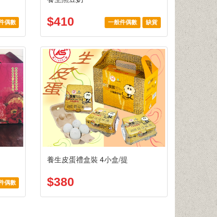
$410
件偶數
一般件偶數
缺貨
養生皮蛋禮盒裝 4小盒/提
$380
件偶數