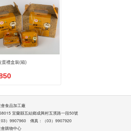
蛋禮盒裝(箱)
850
農會食品加工廠
68015 宜蘭縣五結鄉成興村五濱路一段50號
3）9907960 傳真：（03）9907920
農會購物中心