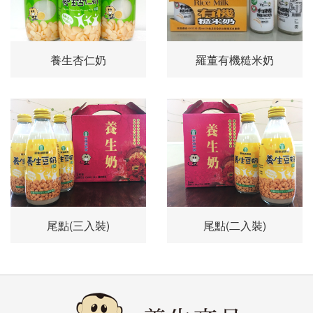
養生杏仁奶
羅董有機糙米奶
尾點(三入裝)
尾點(二入裝)